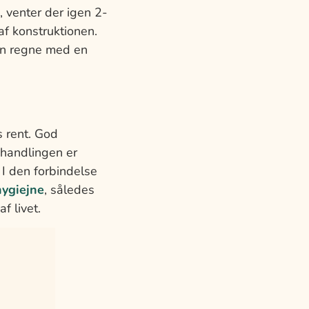
, venter der igen 2-
af konstruktionen.
kan regne med en
s rent. God
ehandlingen er
I den forbindelse
ygiejne
, således
f livet.