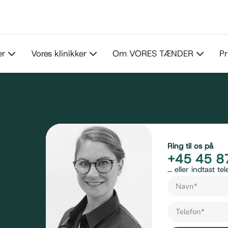
er
Vores klinikker
Om VORES TÆNDER
Pr
Ring til os på
+45 45 8
... eller indtast 