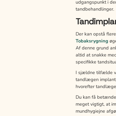
udgangspunkt i den
tandbehandlinger.
Tandimpla
Der kan opstå fler
Tobaksrygning
øge
Af denne grund anb
altid at snakke med
specifikke tandsitua
I sjældne tilfælde v
tandlægen implanta
hvorefter tandlæge
Du kan få betændel
meget vigtigt, at i
mundhygiejne afgør