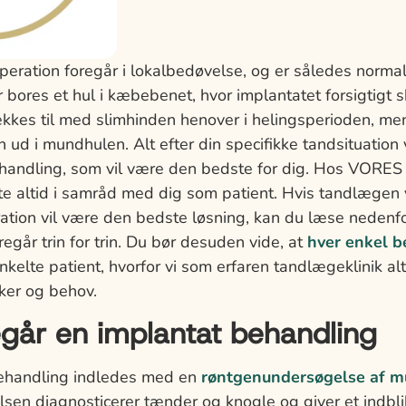
eration foregår i lokalbedøvelse, og er således normal
er bores et hul i kæbebenet, hvor implantatet forsigtigt 
kkes til med slimhinden henover i helingsperioden, men
ud i mundhulen. Alt efter din specifikke tandsituation
behandling, som vil være den bedste for dig. Hos VOR
te altid i samråd med dig som patient. Hvis tandlægen 
ation vil være den bedste løsning, kan du læse neden
egår trin for trin. Du bør desuden vide, at
hver enkel 
nkelte patient, hvorfor vi som erfaren tandlægeklinik alt
sker og behov.
går en implantat behandling
ehandling indledes med en
røntgenundersøgelse af 
en diagnosticerer tænder og knogle og giver et indblik