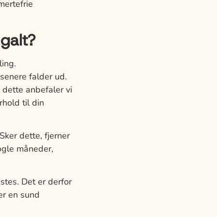
mertefrie
galt?
ing.
 senere falder ud.
 dette anbefaler vi
hold til din
Sker dette, fjerner
nogle måneder,
tes. Det er derfor
 er en sund