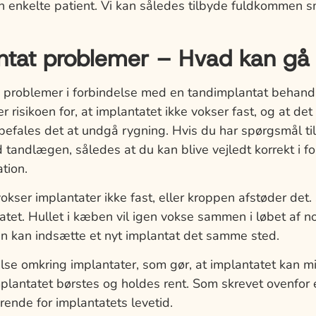
 enkelte patient. Vi kan således tilbyde fuldkommen s
ntat problemer – Hvad kan gå 
e problemer i forbindelse med en tandimplantat behandl
r risikoen for, at implantatet ikke vokser fast, og at det
efales det at undgå rygning. Hvis du har spørgsmål til
 tandlægen, således at du kan blive vejledt korrekt i for
tion.
okser implantater ikke fast, eller kroppen afstøder det. 
tet. Hullet i kæben vil igen vokse sammen i løbet af 
n kan indsætte et nyt implantat det samme sted.
se omkring implantater, som gør, at implantatet kan mis
mplantatet børstes og holdes rent. Som skrevet ovenfor
ende for implantatets levetid.