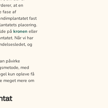
rderer, at en
 fase af
andimplantatet fast
antatets placering.
olde på
kronen
eller
antatet. Når vi har
bindelsesledet, og
kan påvirke
ngsmetode, med
regel kun opleve få
æse meget mere om
ntat