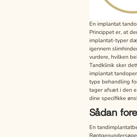
En implantat tandop
Princippet er, at d
implantat-typer dæ
igennem slimhinden 
vurdere, hvilken 
Tandklinik sker det
implantat tandoper
type behandling for
tager afsæt i den e
dine specifikke øn
Sådan fore
En tandimplantatb
Røntgenundersøgels