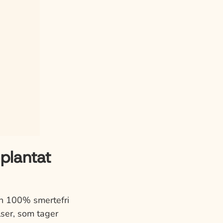
plantat
n 100% smertefri
lser, som tager