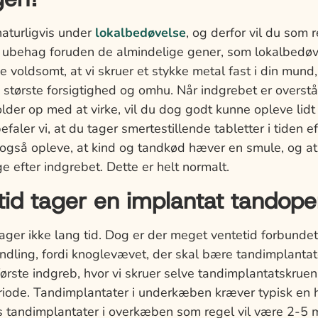
naturligvis under
lokalbedøvelse
, og derfor vil du som 
sk ubehag foruden de almindelige gener, som lokalbedø
 voldsomt, at vi skruer et stykke metal fast i din mund,
største forsigtighed og omhu. Når indgrebet er overstå
lder op med at virke, vil du dog godt kunne opleve lidt
faler vi, at du tager smertestillende tabletter i tiden e
 også opleve, at kind og tandkød hæver en smule, og at
ge efter indgrebet. Dette er helt normalt.
tid tager en implantat tandope
ager ikke lang tid. Dog er der meget ventetid forbunde
dling, fordi knoglevævet, der skal bære tandimplantate
ørste indgreb, hvor vi skruer selve tandimplantatskruen 
iode. Tandimplantater i underkæben kræver typisk en 
 tandimplantater i overkæben som regel vil være 2-5