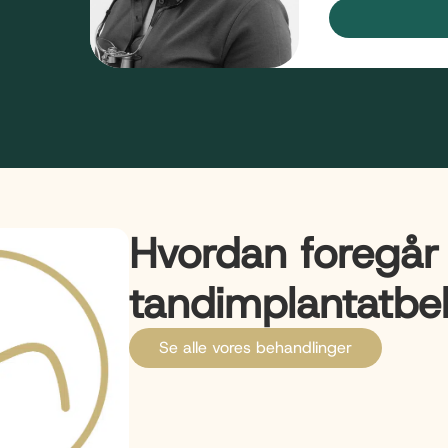
Hvordan foregår
tandimplantatbe
Se alle vores behandlinger