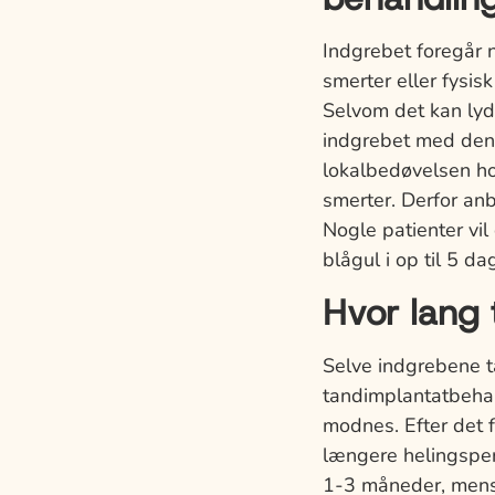
Indgrebet foregår 
smerter eller fysi
Selvom det kan lyde
indgrebet med den 
lokalbedøvelsen ho
smerter. Derfor anbe
Nogle patienter vil
blågul i op til 5 da
Hvor lang 
Selve indgrebene t
tandimplantatbehan
modnes. Efter det f
længere helingsper
1-3 måneder, mens