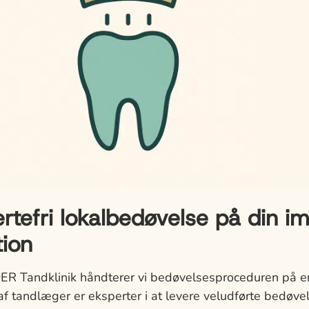
efri lokalbedøvelse på din im
tion
Tandklinik håndterer vi bedøvelsesproceduren på e
f tandlæger er eksperter i at levere veludførte bedøve