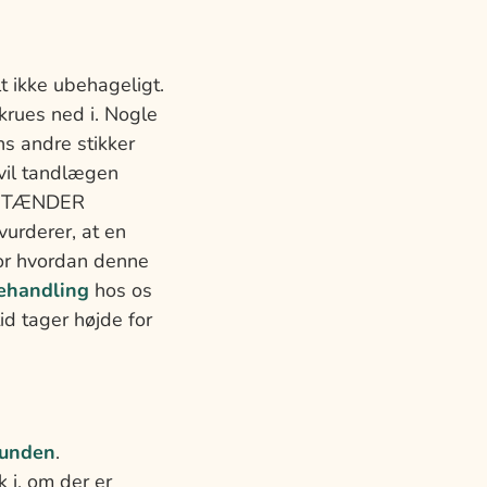
t ikke ubehageligt.
skrues ned i. Nogle
s andre stikker
 vil tandlægen
ES TÆNDER
vurderer, at en
for hvordan denne
behandling
hos os
id tager højde for
munden
.
 i, om der er