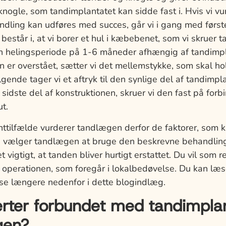
knogle, som tandimplantatet kan sidde fast i. Hvis vi vu
dling kan udføres med succes, går vi i gang med første
estår i, at vi borer et hul i kæbebenet, som vi skruer t
 en helingsperiode på 1-6 måneder afhængig af tandimpl
n er overstået, sætter vi det mellemstykke, som skal h
ølgende tager vi et aftryk til den synlige del af tandimpl
n sidste del af konstruktionen, skruer vi den fast på for
t.
enttilfælde vurderer tandlægen derfor de faktorer, som 
e vælger tandlægen at bruge den beskrevne behandli
 vigtigt, at tanden bliver hurtigt erstattet. Du vil som 
 operationen, som foregår i lokalbedøvelse. Du kan l
se længere nedenfor i dette blogindlæg.
rter forbundet med tandimpla
gen?