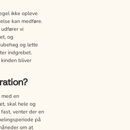
regel ikke opleve
velse kan medføre.
 udfører vi
et, og
 ubehag og lette
fter indgrebet.
 kinden bliver
ration?
t med en
t, skal hele og
fast, venter der en
helingsperiode på
 måneder om at