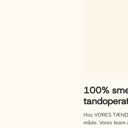
100% smert
tandopera
Hos VORES TÆNDER 
måde. Vores team a