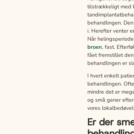
tilstrækkeligt med 
tandimplantatbehan
behandlingen. Den b
i. Herefter venter
Når helingsperiode
broen
, fast. Efterf
fået fremstillet de
behandlingen er slu
I hvert enkelt pati
behandlingen. Oft
mindre det er meget
og små gener efter
vores lokalbedøvel
Er der sme
behandlin