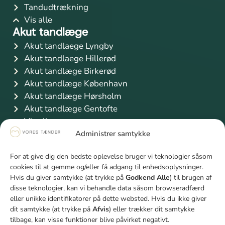
Tandudtrækning
Vis alle
Akut tandlæge
Akut tandlaege Lyngby
Akut tandlaege Hillerød
Akut tandlæge Birkerød
Akut tandlæge København
Akut tandlæge Hørsholm
Akut tandlæge Gentofte
Vis alle
Information
Administrer samtykke
Priser
For at give dig den bedste oplevelse bruger vi teknologier såsom
Finansiering
cookies til at gemme og/eller få adgang til enhedsoplysninger.
Sygeforsikring Danmark
Hvis du giver samtykke (at trykke på
Godkend Alle
) til brugen af
Studierabat
disse teknologier, kan vi behandle data såsom browseradfærd
Unge mellem 18 og 21 år
eller unikke identifikatorer på dette websted. Hvis du ikke giver
dit samtykke (at trykke på
Afvis
) eller trækker dit samtykke
Firmaaftale
tilbage, kan visse funktioner blive påvirket negativt.
Bliv klogere på tænder