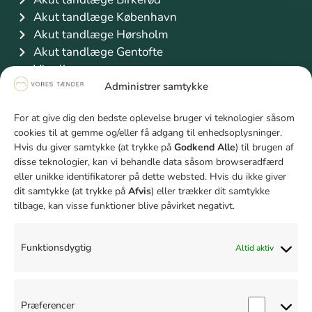
Akut tandlæge København
Akut tandlæge Hørsholm
Akut tandlæge Gentofte
Vis alle
Information
Administrer samtykke
Priser
For at give dig den bedste oplevelse bruger vi teknologier såsom
Finansiering
cookies til at gemme og/eller få adgang til enhedsoplysninger.
Sygeforsikring Danmark
Hvis du giver samtykke (at trykke på
Godkend Alle
) til brugen af
Studierabat
disse teknologier, kan vi behandle data såsom browseradfærd
Unge mellem 18 og 21 år
eller unikke identifikatorer på dette websted. Hvis du ikke giver
dit samtykke (at trykke på
Afvis
) eller trækker dit samtykke
Firmaaftale
tilbage, kan visse funktioner blive påvirket negativt.
Bliv klogere på tænder
Hvad er rodbehandling
Tandbyld behandling
Funktionsdygtig
Altid aktiv
Fjernelse af visdomstand pris
Paradentose behandling pris
Hvad er en krone på en tand
Præferencer