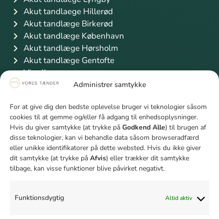
Akut tandlaege Hillerød
Akut tandlæge Birkerød
Akut tandlæge København
Akut tandlæge Hørsholm
Akut tandlæge Gentofte
Vis alle
Information
Administrer samtykke
Priser
For at give dig den bedste oplevelse bruger vi teknologier såsom
Finansiering
cookies til at gemme og/eller få adgang til enhedsoplysninger.
Sygeforsikring Danmark
Hvis du giver samtykke (at trykke på
Godkend Alle
) til brugen af
Studierabat
disse teknologier, kan vi behandle data såsom browseradfærd
Unge mellem 18 og 21 år
eller unikke identifikatorer på dette websted. Hvis du ikke giver
dit samtykke (at trykke på
Afvis
) eller trækker dit samtykke
Firmaaftale
tilbage, kan visse funktioner blive påvirket negativt.
Bliv klogere på tænder
Hvad er rodbehandling
Tandbyld behandling
Funktionsdygtig
Altid aktiv
Fjernelse af visdomstand pris