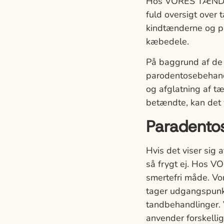
Hos VORES TÆNDER 
fuld oversigt over
kindtænderne og p
kæbedele.
På baggrund af de 
parodentosebehand
og afglatning af t
betændte, kan det 
Paradento
Hvis det viser sig
så frygt ej. Hos 
smertefri måde. Vo
tager udgangspunkt
tandbehandlinger. 
anvender forskelli