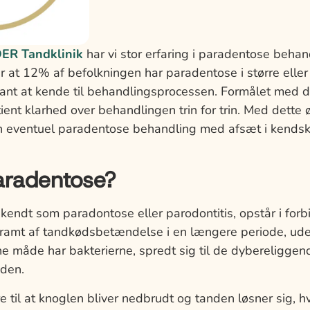
R Tandklinik
har vi stor erfaring i paradentose behan
r at 12% af befolkningen har paradentose i større eller
evant at kende til behandlingsprocessen. Formålet med 
ient klarhed over behandlingen trin for trin. Med dette 
en eventuel paradentose behandling med afsæt i kendska
aradentose?
endt som paradontose eller parodontitis, opstår i forb
ramt af tandkødsbetændelse i en længere periode, uden
e måde har bakterierne, spredt sig til de dybereliggen
den.
re til at knoglen bliver nedbrudt og tanden løsner sig, hv