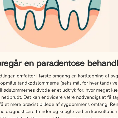
oregår en paradentose behandl
lingen omfatter i første omgang en kortlægning af 
 opmåle tandkødslommerne (seks mål for hver tand) ved
ndkødslommernes dybde er et udtryk for, hvor meget k
 nedbrudt. Det kan endvidere være nødvendigt at få ta
 få et mere præcist billede af sygdommens omfang. Røn
nne diagnosticere tænder og knogle ved en konsultatio