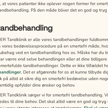
r, at vores patienter ikke oplever nogen former for smert
tandbehandling. På den måde bliver det en god og tryg o
tandbehandling
Tandklinik er alle vores tandbehandlinger fuldkomme
s vores bedøvelsesprocedure på en smertefri måde, hvorf
behag ved en tandbehandling hos os. Måske har du tid
ar værre end selve behandlingen eller at dine tidlige
mertefulde tandbehandlinger. Dette er ikke tilfældet ho
handlinger
. Det er afgørende for os at kunne tilbyde di
 på altid at sikre dig en smertefri bedøvelse uden nog
amtidig opfylder dine ønsker og behov.
Tandklinik sørger vi for smertefri tandbehandling.
ledes til dine behov. Det skal altid være en god og tryg 