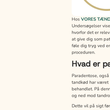
Hos
VORES TÆNDE
Undersøgelser vise
hvorfor det er rel
at give dig som pat
føle dig tryg ved 
proceduren.
Hvad er p
Paradentose, også k
tandkød har været 
behandlet. På denn
og ned mod tandro
Dette vil på sigt fø