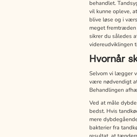
behandlet. Tandsy
vil kunne opleve, 
blive løse og i vær
meget fremtræden p
sikrer du således 
videreudviklingen 
Hvornår s
Selvom vi lægger 
være nødvendigt at 
Behandlingen afhæ
Ved at måle dybden
bedst. Hvis tandkø
mere dybdegående t
bakterier fra tand
resultat, at tænder