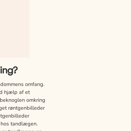
ing?
sygdommens omfang.
 hjælp af et
æbeknoglen omkring
get røntgenbilleder
tgenbilleder
n hos tandlægen.