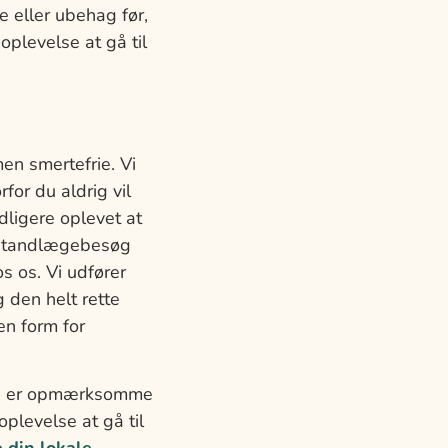
e eller ubehag før,
plevelse at gå til
n smertefrie. Vi
or du aldrig vil
ligere oplevet at
re tandlægebesøg
s os. Vi udfører
g den helt rette
en form for
 Vi er opmærksomme
oplevelse at gå til