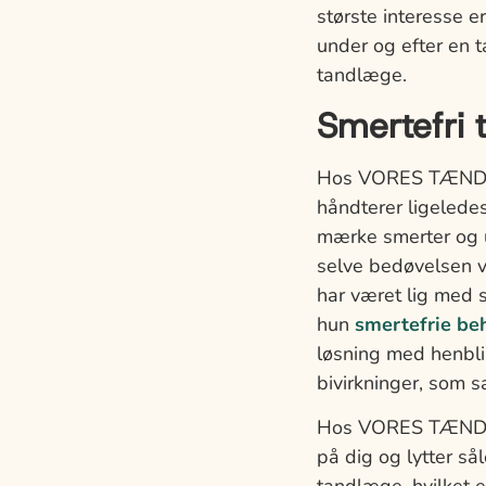
største interesse e
under og efter en 
tandlæge.
Smertefri 
Hos VORES TÆNDER 
håndterer ligelede
mærke smerter og u
selve bedøvelsen v
har været lig med s
hun
smertefrie be
løsning med henblik
bivirkninger, som s
Hos VORES TÆNDER 
på dig og lytter så