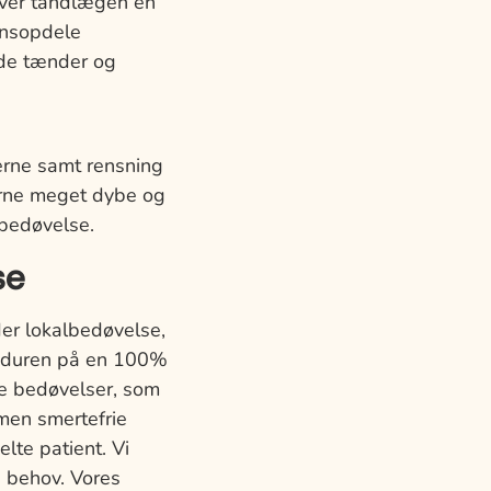
ver tandlægen en
onsopdele
åde tænder og
erne samt rensning
erne meget dybe og
bedøvelse.
se
er lokalbedøvelse,
ceduren på en 100%
te bedøvelser, som
men smertefrie
lte patient. Vi
g behov. Vores