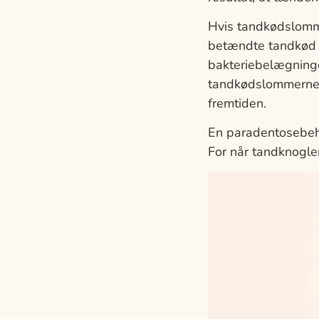
Hvis tandkødslomme
betændte tandkød ki
bakteriebelægninge
tandkødslommerne b
fremtiden.
En paradentosebeha
For når tandknoglen