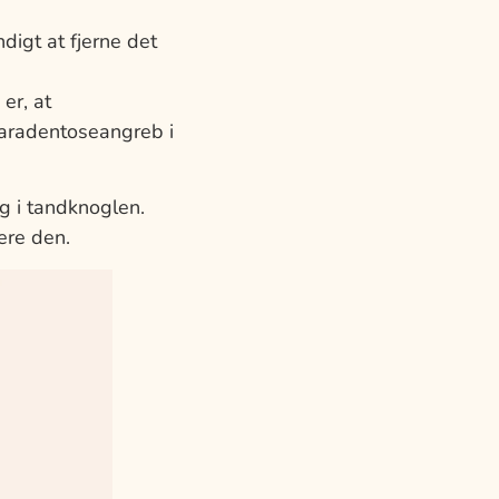
igt at fjerne det
er, at
paradentoseangreb i
g i tandknoglen.
ere den.