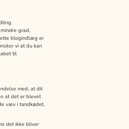
dling.
 mindre grad,
dette blogindlæg er
ønsker vi at du kan
bet til
indelse med, at dit
 at det er blevet
de væv i tandkødet,
is det ikke bliver