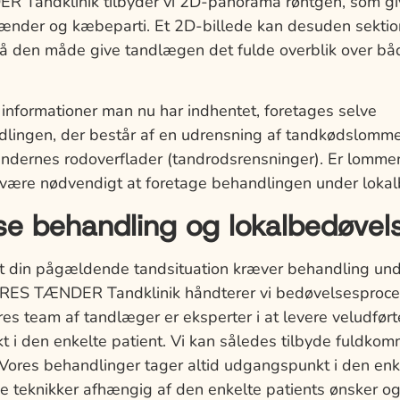
Tandklinik tilbyder vi 2D-panorama røntgen, som gi
 tænder og kæbeparti. Et 2D-billede kan desuden sekti
å den måde give tandlægen det fulde overblik over b
informationer man nu har indhentet, foretages selve
lingen, der består af en udrensning af tandkødslomm
ændernes rodoverflader (tandrodsrensninger). Er lomm
være nødvendigt at foretage behandlingen under lokal
se behandling og lokalbedøvel
 at din pågældende tandsituation kræver behandling und
VORES TÆNDER Tandklinik håndterer vi bedøvelsespro
res team af tandlæger er eksperter i at levere veludfør
 i den enkelte patient. Vi kan således tilbyde fuldkom
Vores behandlinger tager altid udgangspunkt i den enke
ge teknikker afhængig af den enkelte patients ønsker o