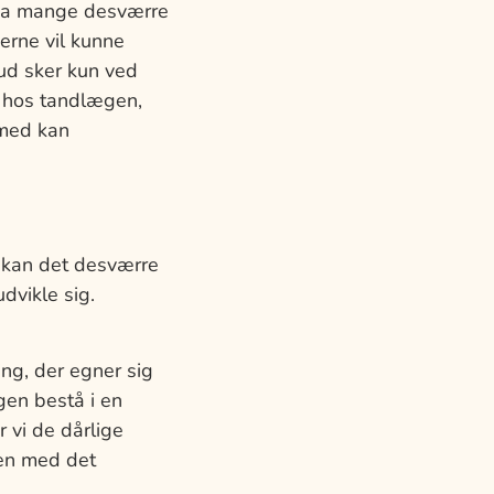
da mange desværre
erne vil kunne
 ud sker kun ved
 hos tandlægen,
rmed kan
kan det desværre
dvikle sig.
ng, der egner sig
en bestå i en
 vi de dårlige
len med det