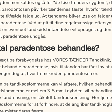
gdommen kaldes også for “de løse tænders sygdom”, 
at parodontosen påvirker tændernes fæste, hvorfor tænd
ste tilfælde falde ud. At tænderne bliver løse og falder
aradentose. Ved at gå til dine regelmæssige eftersyn
at en eventuel tandkødsbetændelse vil opdages og de
til paradentose undgås.
kal paradentose behandles?
vægt på forebyggelse hos VORES TÆNDER Tandklinik, 
behandle paradentose, hvis tilstanden har fået lov at u
nger dog af, hvor fremskreden paradentosen er.
 på tandkødslommerne kan vi afgøre, hvilken behandli
dslommerne er mellem 3-5 mm i dybden, vil behandling
andrensning, en såkaldt tandrodsrensning. Her fjerner
kødslommerne for at forhindre, at de angriber tandknog
ne mister deres fæste.