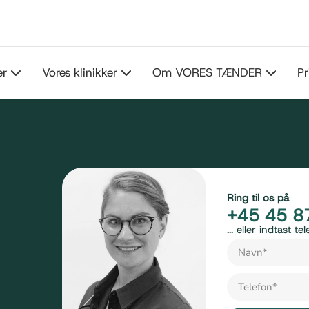
er
Vores klinikker
Om VORES TÆNDER
Pr
Ring til os på
+45 45 8
... eller indtast 