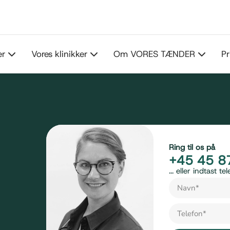
er
Vores klinikker
Om VORES TÆNDER
Pr
Ring til os på
+45 45 8
... eller indtast 