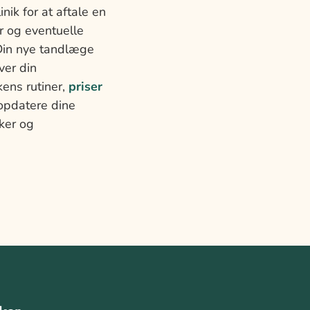
nik for at aftale en
er og eventuelle
Din nye tandlæge
over din
kens rutiner,
priser
 opdatere dine
ker og