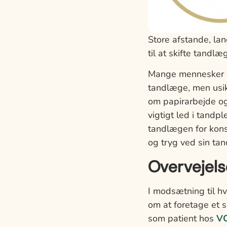
Store afstande, lan
til at skifte tandlæ
Mange mennesker er 
tandlæge, men usik
om papirarbejde og
vigtigt led i tandp
tandlægen for kons
og tryg ved sin ta
Overvejels
I modsætning til h
om at foretage et 
som patient hos
VO