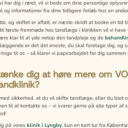
 vi har dig i røret, vil vi bede om dine personlige oplysni
al og informationer fra dine tidligere forløb hos en and
te, og skiftet er aftalt, er næste skridt at booke en tid t
it første fremmøde hos tandlæge i klinikken vil vi have
ære klar til at yde netop den tandpleje og de
behandli
dlæggende er det det eneste, du skal foretage dig, og s
t ringe til os – så klarer vi papirarbejdet for dig samm
tænke dig at høre mere om V
ndklinik?
d sikkerhed, at du vil skifte tandlæge, eller du blot ov
en til at kontakte os – vi svarer gerne på alle typer af
ed!
dig på vores
klinik i Lyngby
, kun en kort tur fra Københa