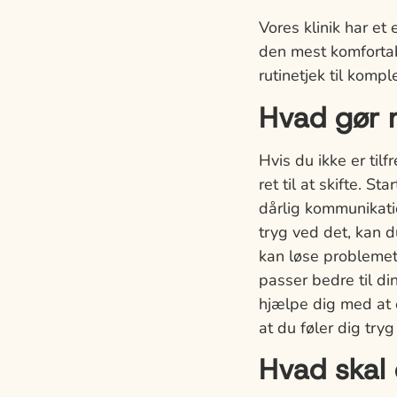
Vores klinik har et
den mest komfortabl
rutinetjek til komp
Hvad gør m
Hvis du ikke er til
ret til at skifte. S
dårlig kommunikatio
tryg ved det, kan
kan løse problemet
passer bedre til di
hjælpe dig med at o
at du føler dig try
Hvad skal 