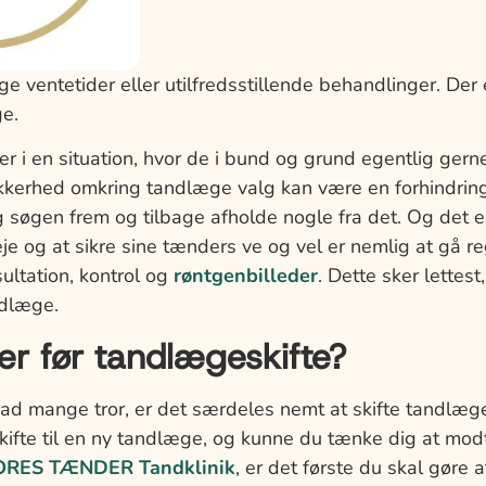
ge ventetider eller utilfredsstillende behandlinger. De
ge.
i en situation, hvor de i bund og grund egentlig gerne 
kerhed omkring tandlæge valg kan være en forhindrin
 søgen frem og tilbage afholde nogle fra det. Og det e
leje og at sikre sine tænders ve og vel er nemlig at gå r
ultation, kontrol og
røntgenbilleder
. Dette sker lettest
ndlæge.
er før tandlægeskifte?
vad mange tror, er det særdeles nemt at skifte tandlæg
skifte til en ny tandlæge, og kunne du tænke dig at mo
RES TÆNDER Tandklinik
, er det første du skal gøre 