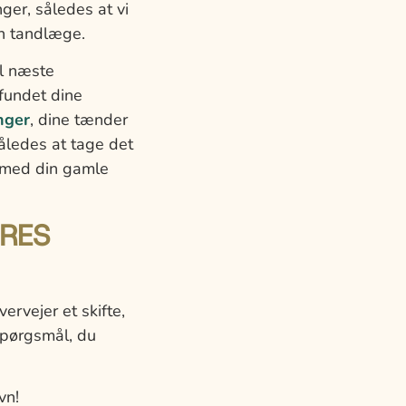
nger, således at vi
en tandlæge.
il næste
 fundet dine
nger
, dine tænder
åledes at tage det
en med din gamle
ORES
ervejer et skifte,
 spørgsmål, du
vn!