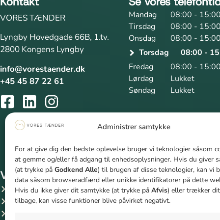
Kontakt
Se vores telefonti
Mandag
08:00 - 15:0
VORES TÆNDER
Tirsdag
08:00 - 15:0
Lyngby Hovedgade 66B, 1.tv.
Onsdag
08:00 - 15:0
2800 Kongens Lyngby
Torsdag
08:00 - 15
Fredag
08:00 - 15:0
info@vorestaender.dk
Lørdag
Lukket
+45 45 87 22 61
Søndag
Lukket
Administrer samtykke
For at give dig den bedste oplevelse bruger vi teknologier såsom co
at gemme og/eller få adgang til enhedsoplysninger. Hvis du giver 
(at trykke på
Godkend Alle
) til brugen af disse teknologier, kan vi
Vores nærområde
Behandlinger
data såsom browseradfærd eller unikke identifikatorer på dette we
Tandlæge Søborg
Paradentose
Hvis du ikke giver dit samtykke (at trykke på
Afvis
) eller trækker d
tilbage, kan visse funktioner blive påvirket negativt.
Tandlæge Virum
Tandeftersyn
Tandlæge Gentofte
Rodbehandling