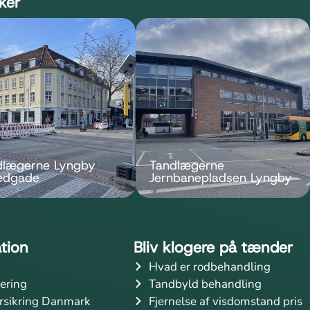
kker
dlægerne Lyngby
Tandlægerne
edgade
Jernbanepladsen Lyngby
tion
Bliv klogere på tænder
Hvad er rodbehandling
iering
Tandbyld behandling
rsikring Danmark
Fjernelse af visdomstand pris