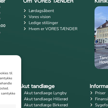
der
Om VORES TÆNDER
Klini
0
Lørdagsåbent
0
Vores vision
0
Ledige stillinger
:00
Hvem er VORES TÆNDER
0
Tan
Hov
okies til
samtykke
 behandle
Akut tandlæge
Informa
bsted.
Akut tandlaege Lyngby
Priser
it samtykke
Akut tandlaege Hillerød
Finans
Akut tandlæge Birkerød
Sygefo