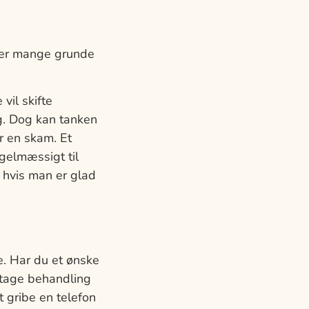
r er mange grunde
vil skifte
g. Dog kan tanken
r en skam. Et
egelmæssigt til
, hvis man er glad
e. Har du et ønske
dtage behandling
at gribe en telefon