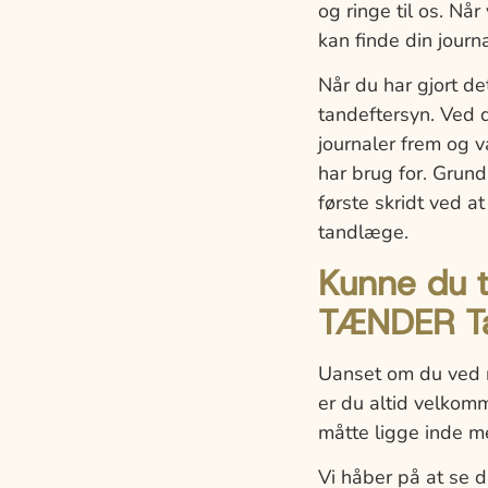
og ringe til os. Når
kan finde din journ
Når du har gjort det
tandeftersyn. Ved d
journaler frem og v
har brug for. Grun
første skridt ved a
tandlæge.
Kunne du 
TÆNDER Ta
Uanset om du ved me
er du altid velkomm
måtte ligge inde m
Vi håber på at se 