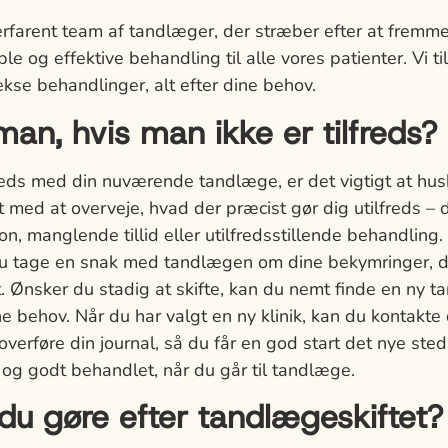
 erfarent team af tandlæger, der stræber efter at frem
e og effektive behandling til alle vores patienter. Vi til
lekse behandlinger, alt efter dine behov.
an, hvis man ikke er tilfreds?
freds med din nuværende tandlæge, er det vigtigt at husk
tart med at overveje, hvad der præcist gør dig utilfreds – 
n, manglende tillid eller utilfredsstillende behandling. 
 du tage en snak med tandlægen om dine bekymringer, 
. Ønsker du stadig at skifte, kan du nemt finde en ny t
ne behov. Når du har valgt en ny klinik, kan du kontakte 
verføre din journal, så du får en god start det nye sted.
g og godt behandlet, når du går til tandlæge.
du gøre efter tandlægeskiftet?