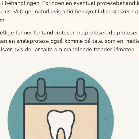
 til behandlingen. Forinden en eventuel protesebehandlin
ris. Vi tager naturligvis altid hensyn til dine ønsker 
on.
kellige former for tandproteser: helproteser, delproteser
 kan en smileprotese også komme på tale, som en midler
 Især hvis der er talte om manglende tænder i fronten.