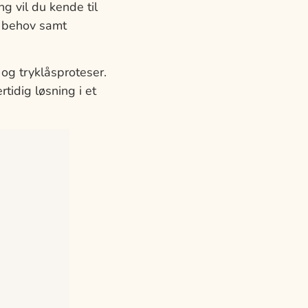
g vil du kende til
og behov samt
 og tryklåsproteser.
tidig løsning i et