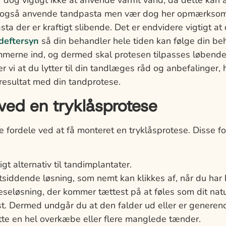
r dog vigtigt ikke at anvende varmt vand, da dette kan
 også anvende tandpasta men vær dog her opmærksom 
a der er kraftigt slibende. Det er endvidere vigtigt at
deftersyn
så din behandler hele tiden kan følge din be
merne ind, og dermed skal protesen tilpasses løbend
 vi at du lytter til din tandlæges råd og anbefalinger, h
resultat med din tandprotese.
ved en tryklåsprotese
 fordele ved at få monteret en tryklåsprotese. Disse for
igt alternativ til tandimplantater.
siddende løsning, som nemt kan klikkes af, når du har b
eseløsning, der kommer tættest på at føles som dit nat
st. Dermed undgår du at den falder ud eller er generen
tte en hel overkæbe eller flere manglede tænder.