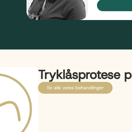
Tryklåsprotese p
Se alle vores behandlinger