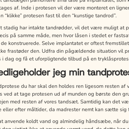
il tandlægen påmontere små låse på implantatet, som ku
tages af. Inde i protesen vil der være monteret en lign
n “klikke” protesen fast til den “kunstige tandrod”.
 stadig har intakte tandrødder, vil det være muligt at 
æcis på samme måde, men hvor låsen i stedet er fastsat
de konstruerede. Selve implantatet er oftest fremstillet i
 ikke frastøder den. Udfra din pågældende situation vil p
s i dag og få et uforpligtende tilbud på en tryklåsprotes
dligeholder jeg min tandprote
dprotese du har skal den holdes ren ligesom resten af v
s ved at tage protesen ud af munden og børste den gr
rvejen med resten af vores tandsæt. Samtidig kan det væ
e eller efter måltider, da madrester nemt kan sætte sig 
t anvende koldt vand og almindelig håndsæbe, når du 