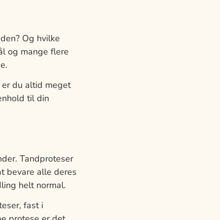
 den? Og hvilke
ål og mange flere
e.
 er du altid meget
nhold til din
ænder. Tandproteser
t bevare alle deres
ing helt normal.
ser, fast i
e protese er det