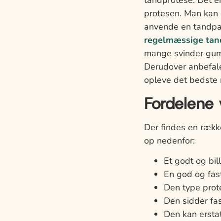
tandprotese. Det e
protesen. Man kan
anvende en tandpast
regelmæssige tan
mange svinder gum
Derudover anbefaler
opleve det bedste 
Fordelene 
Der findes en række
op nedenfor:
Et godt og bill
En god og fast
Den type prot
Den sidder fa
Den kan ersta