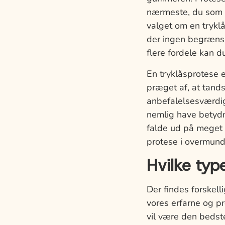
nærmeste, du som p
valget om en trykl
der ingen begrænsi
flere fordele kan d
En tryklåsprotese e
præget af, at tand
anbefalelsesværdig
nemlig have betydni
falde ud på meget 
protese i overmund
Hvilke typ
Der findes forskelli
vores erfarne og pr
vil være den bedste 