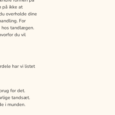
 ændre formen på
på ikke at
 du overholde dine
handling. For
e hos tandlægen.
vorfor du vil
dele har vi listet
rug for det.
urlige tandsæt.
de i munden.