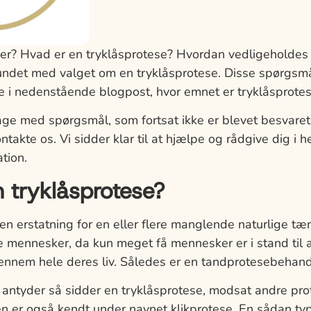
ser? Hvad er en tryklåsprotese? Hvordan vedligeholdes
bundet med valget om en tryklåsprotese. Disse spørgsm
re i nedenstående blogpost, hvor emnet er tryklåsprotes
bage med spørgsmål, som fortsat ikke er blevet besvaret
takte os. Vi sidder klar til at hjælpe og rådgive dig i he
tion.
 tryklåsprotese?
en erstatning for en eller flere manglende naturlige t
mennesker, da kun meget få mennesker er i stand til a
ennem hele deres liv. Således er en tandprotesebehandl
ntyder så sidder en tryklåsprotese, modsat andre prote
 er også kendt under navnet klikprotese. En sådan typ