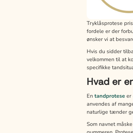
Tryklåsprotese pri
fordele er der for
ønsker vi at besva
Hvis du sidder til
velkommen til at kon
specifikke tandsitua
Hvad er en
En
tandprotese
er 
anvendes af mange 
naturlige tænder g
Som navnet måske a
gummeren. Protesen