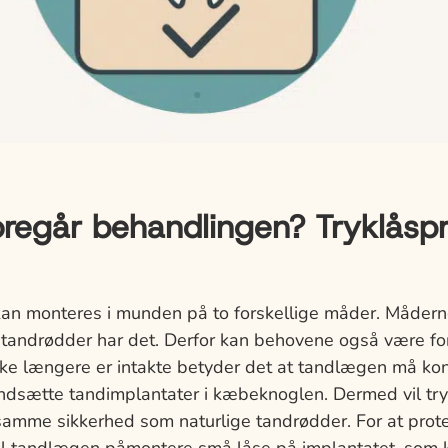
regår behandlingen? Tryklåsp
kan monteres i munden på to forskellige måder. Mådern
tandrødder har det. Derfor kan behovene også være for
ke længere er intakte betyder det at tandlægen må kon
t indsætte tandimplantater i kæbeknoglen. Dermed vil t
samme sikkerhed som naturlige tandrødder. For at prot