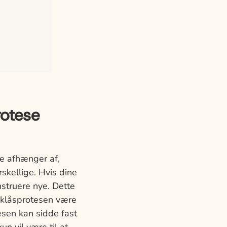
rotese
e afhænger af,
skellige. Hvis dine
struere nye. Dette
ryklåsprotesen være
esen kan sidde fast