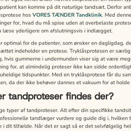
atient kan komme på dit naturlige tandsæt. Derfor anb
åsprotese hos
VORES TÆNDER Tandklinik
. Med denne
nger for, hvad du må spise uden at overbelaste prote
u læse yderligere om afslutningsvis i indlægget.
r optimal for de patienter, som ønsker en dagligdag, de
sættet indeholder en protese. Tryklåsprotesen er særlig
, hvis gummerne i undermunden viser sig at være mege
ng for, at almindelig proteser ikke kan sidde ordentligt
uheldige tidspunkter. Med en tryklåsprotese får du sam
en, da der ikke behøver dannes et vakuum for at holde 
er tandproteser findes der?
ge typer af tandproteser. Alt efter din specifikke tandsit
ofessionelle tandlæger vurdere og guide dig i, hvilken
i dit tilfælde. Når det er sagt så er det selvfølgelig hel