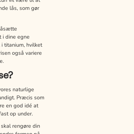
n vil være til at
ende lås, som gør
påsætte
 i dine egne
 titanium, hvilket
risen også variere
e.
se?
ores naturlige
undigt. Præcis som
re en god idé at
fast op under.
skal rengøre din