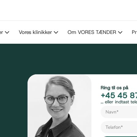
er
Vores klinikker
Om VORES TÆNDER
Pr
Ring til os på
+45 45 8
... eller indtast 