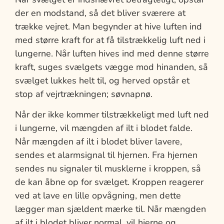
der en modstand, så det bliver sværere at
trække vejret. Man begynder at hive luften ind
med større kraft for at få tilstrækkelig luft ned i
lungerne. Når luften hives ind med denne større
kraft, suges svælgets vægge mod hinanden, så
svælget lukkes helt til, og herved opstår et
stop af vejrtrækningen; søvnapnø.
Når der ikke kommer tilstrækkeligt med luft ned
i lungerne, vil mængden af ilt i blodet falde.
Når mængden af ilt i blodet bliver lavere,
sendes et alarmsignal til hjernen. Fra hjernen
sendes nu signaler til musklerne i kroppen, så
de kan åbne op for svælget. Kroppen reagerer
ved at lave en lille opvågning, men dette
lægger man sjældent mærke til. Når mængden
af ilt i blodet bliver normal, vil hjerne og