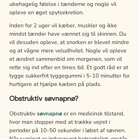
ubehagelig følelse i tænderne og nogle vil
opleve en øget spytsekretion.
Inden for 2 uger vil kæber, muskler og ikke
mindst tænder have vænnet sig til skinnen. Du
vil desuden opleve, at snorken er blevet mindre
og at vågne mere veludhvilet. Nogle vil opleve
et ændret sammenbid om morgenen, som vil
rette sig ind efter en times tid. Et godt råd er at
tygge sukkerfrit tyggegummi i 5-10 minutter for
hurtigere at hjælpe kæben på plads.
Obstruktiv søvnapnø?
Obstruktiv
søvnapnø
er en medicinsk tilstand,
hvor man stopper med at trække vejret i
perioder på 10-50 sekunder i løbet af søvnen.
Når svælget er indsnævret betragteligt, opstår