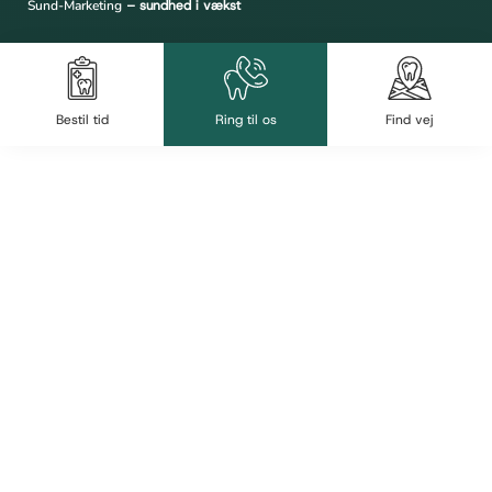
Sund-Marketing
– sundhed i vækst
Bestil tid
Ring til os
Find vej