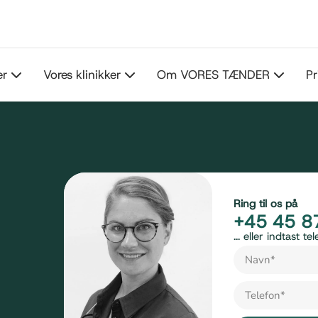
er
Vores klinikker
Om VORES TÆNDER
Pr
Ring til os på
+45 45 8
... eller indtast 