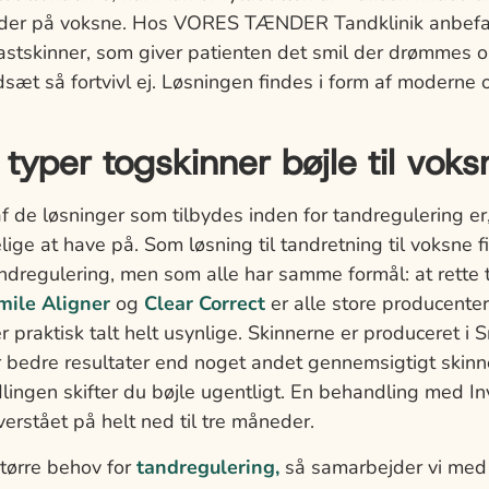
nder på voksne. Hos VORES TÆNDER Tandklinik anbefale
lastskinner, som giver patienten det smil der drømmes 
ndsæt så fortvivl ej. Løsningen findes i form af moderne 
 typer togskinner bøjle til voks
 de løsninger som tilbydes inden for tandregulering er
ige at have på. Som løsning til tandretning til voksne 
tandregulering, men som alle har samme formål: at rett
mile Aligner
og
Clear Correct
er alle store producente
er praktisk talt helt usynlige. Skinnerne er produceret i 
er bedre resultater end noget andet gennemsigtigt skinn
ingen skifter du bøjle ugentligt. En behandling med Inv
erstået på helt ned til tre måneder.
større behov for
tandregulering,
så samarbejder vi med 