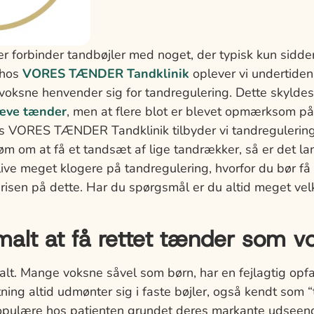
r forbinder tandbøjler med noget, der typisk kun sidder
 hos
VORES TÆNDER Tandklinik
oplever vi undertiden
ksne henvender sig for tandregulering. Dette skyldes i
æve tænder
, men at flere blot er blevet opmærksom p
os VORES TÆNDER Tandklinik tilbyder vi tandregulering 
 om at få et tandsæt af lige tandrækker, så er det lang
ive meget klogere på tandregulering, hvorfor du bør få 
isen på dette. Har du spørgsmål er du altid meget vel
malt at få rettet tænder som v
malt. Mange voksne såvel som børn, har en fejlagtig opfat
ning altid udmønter sig i faste bøjler, også kendt som “
populære hos patienten grundet deres markante udseen