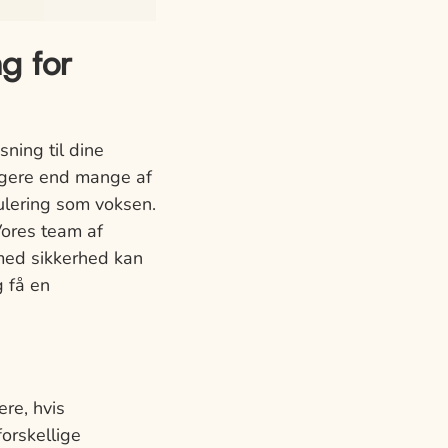
g for
ning til dine
tigere end mange af
ulering som voksen.
ores team af
 med sikkerhed kan
 få en
ere, hvis
orskellige