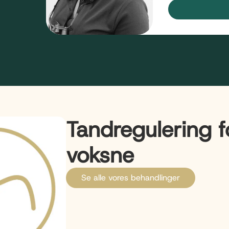
Tandregulering f
voksne
Se alle vores behandlinger