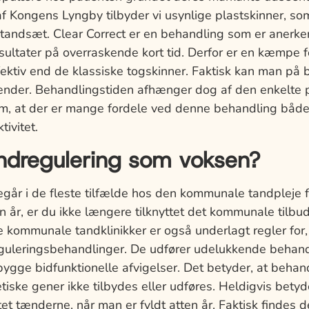
t af Kongens Lyngby tilbyder vi usynlige plastskinner, som
it tandsæt. Clear Correct er en behandling som er anerk
 resultater på overraskende kort tid. Derfor er en kæmpe 
fektiv end de klassiske togskinner. Faktisk kan man på
tænder. Behandlingstiden afhænger dog af den enkelte 
om, at der er mange fordele ved denne behandling både i
tivitet.
andregulering som voksen?
egår i de fleste tilfælde hos den kommunale tandpleje 
en år, er du ikke længere tilknyttet det kommunale tilbu
 kommunale tandklinikker er også underlagt regler for
eguleringsbehandlinger. De udfører udelukkende behandl
ebygge bidfunktionelle afvigelser. Det betyder, at beha
ske gener ikke tilbydes eller udføres. Heldigvis betyde
ttet tænderne, når man er fyldt atten år. Faktisk findes 