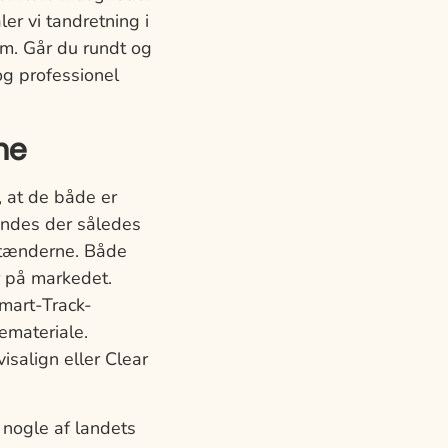
r vi tandretning i
om. Går du rundt og
og professionel
ne
, at de både er
findes der således
e tænderne. Både
r på markedet.
Smart-Track-
emateriale.
isalign eller Clear
nogle af landets