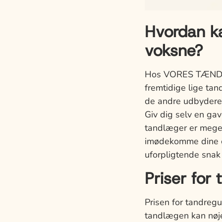
Hvordan ka
voksne?
Hos VORES TÆNDER T
fremtidige lige tan
de andre udbydere.
Giv dig selv en ga
tandlæger er meget
imødekomme dine ø
uforpligtende snak
Priser for
Prisen for tandregu
tandlægen kan nøje