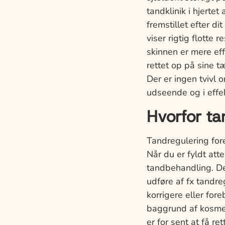
tandklinik i hjerte
fremstillet efter d
viser rigtig flotte
skinnen er mere ef
rettet op på sine 
Der er ingen tvivl 
udseende og i effek
Hvorfor t
Tandregulering for
Når du er fyldt att
tandbehandling. De
udføre af fx tandr
korrigere eller for
baggrund af kosmeti
er for sent at få re