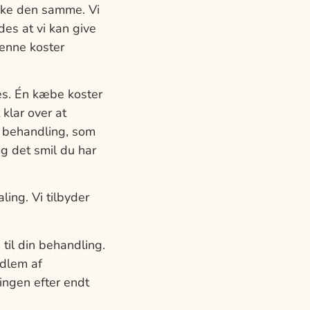
ikke den samme. Vi
des at vi kan give
Denne koster
es. Én kæbe koster
 klar over at
k behandling, som
g det smil du har
ing. Vi tilbyder
til din behandling.
edlem af
ringen efter endt