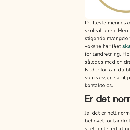
De fleste menneske
skolealderen. Men
stigende mængde vo
voksne har fået
sk
for tandretning. H
således med en drøm
Nedenfor kan du bl
som voksen samt pr
kontakte os.
Er det nor
Ja, det er helt nor
behovet for tandret
sjældent særligt 