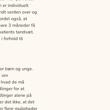
 er individuelt
endt verden over og
fordel også, at
 bare 3 måneder få
patients tandsæt.
 forhold til
for børn og unge.
d om
, hvad de må
inger for at
ndlinger alene på
r det ikke, at det
der flere muligheder