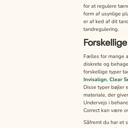
for at regulere tæ
form af usynlige p
er af ked af dit ta
tandregulering.
Forskellige
Fælles for mange af
diskrete og behagel
forskellige typer 
Invisalign
,
Clear S
Disse typer bøjler 
materiale, der giv
Undervejs i behandl
Correct kan være ov
Såfremt du har et 