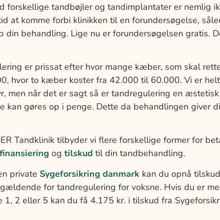
ed forskellige tandbøjler og tandimplantater er nemlig 
tid at komme forbi klinikken til en forundersøgelse, såle
p din behandling. Lige nu er forundersøgelsen gratis. 
lering er prissat efter hvor mange kæber, som skal rett
0, hvor to kæber koster fra 42.000 til 60.000. Vi er helt
r, men når det er sagt så er tandregulering en æstetis
e kan gøres op i penge. Dette da behandlingen giver di
ndklinik tilbyder vi flere forskellige former for betal
finansiering
og
tilskud
til din tandbehandling.
en private
Sygeforsikring danmark
kan du opnå tilskud 
 gældende for tandregulering for voksne. Hvis du er m
1, 2 eller 5 kan du få 4.175 kr. i tilskud fra Sygeforsik