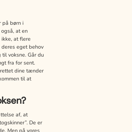
 på børn i
 også, at en
kke, at flere
å deres eget behov
til voksne. Går du
t fra for sent.
rettet dine tænder
kommen til at
oksen?
telse af, at
togskinner”. De er
de. Men på vores