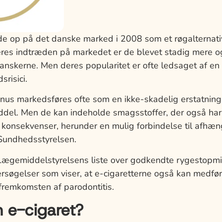
de op på det danske marked i 2008 som et røgalternativ
deres indtræden på markedet er de blevet stadig mere 
nskerne. Men deres popularitet er ofte ledsaget af en 
srisici.
snus markedsføres ofte som en ikke-skadelig erstatning
del. Men de kan indeholde smagsstoffer, der også har
onsekvenser, herunder en mulig forbindelse til afhæ
 Sundhedsstyrelsen.
Lægemiddelstyrelsens liste over godkendte rygestopmid
rsøgelser som viser, at e-cigaretterne også kan medfør
remkomsten af parodontitis.
 e-cigaret?