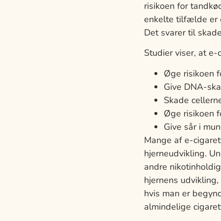
risikoen for tandk
enkelte tilfælde e
Det svarer til ska
Studier viser, at e-
Øge risikoen 
Give DNA-skad
Skade celler
Øge risikoen f
Give sår i mu
Mange af e-cigarett
hjerneudvikling. Un
andre nikotinholdi
hjernens udvikling,
hvis man er begynd
almindelige cigaret