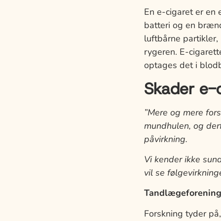
En e-cigaret er en
batteri og en bræn
luftbårne partikler
rygeren. E-cigaret
optages det i blod
Skader e-
”Mere og mere forsk
mundhulen, og derfo
påvirkning.
Vi kender ikke sund
vil se følgevirkning
Tandlægeforeninge
Forskning tyder på,