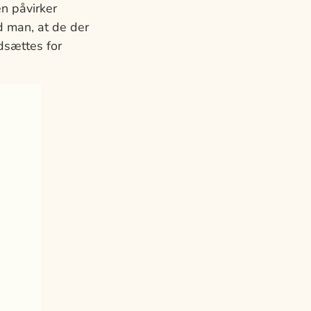
en påvirker
d man, at de der
dsættes for