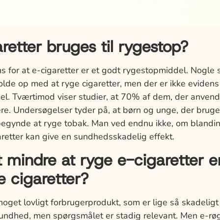
retter bruges til rygestop?
s for at e-cigaretter er et godt rygestopmiddel. Nogle 
lde op med at ryge cigaretter, men der er ikke evidens f
l. Tværtimod viser studier, at 70% af dem, der anvende
e. Undersøgelser tyder på, at børn og unge, der bruger
t begynde at ryge tobak. Man ved endnu ikke, om blanding
aretter kan give en sundhedsskadelig effekt.
 mindre at ryge e-cigaretter 
e cigaretter?
oget lovligt forbrugerprodukt, som er lige så skadelig
sundhed, men spørgsmålet er stadig relevant. Men e-r