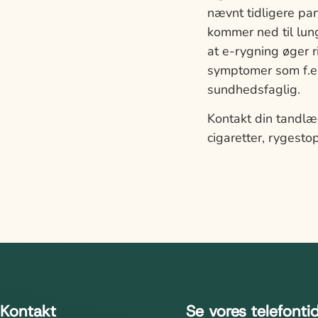
nævnt tidligere par
kommer ned til lun
at e-rygning øger 
symptomer som f.ek
sundhedsfaglig.
Kontakt din tandl
cigaretter, rygesto
Kontakt
Se vores telefonti