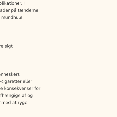
ikationer. I
skader på tænderne.
g mundhule.
e sigt
menneskers
cigaretter eller
ve konsekvenser for
r afhængige af og
emmed at ryge