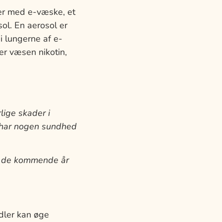
der med e-væske, et
ol. En aerosol er
 i lungerne af e-
er væsen nikotin,
lige skader i
e har nogen sundhed
 af de kommende år
idler kan øge