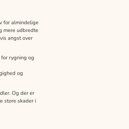
 for almindelige
og mere udbredte
vis angst over
 for rygning og
ngighed og
ler. Og der er
e store skader i