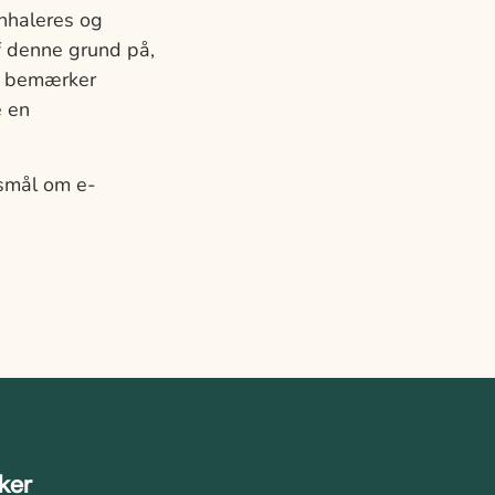
inhaleres og
f denne grund på,
du bemærker
e en
smål om e-
kker