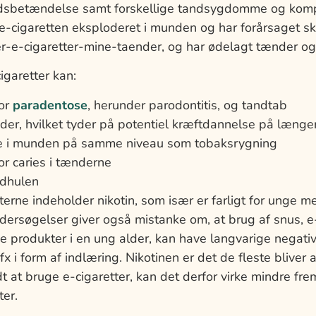
ødsbetændelse samt forskellige tandsygdomme og kompl
r e-cigaretten eksploderet i munden og har forårsaget 
der-e-cigaretter-mine-taender, og har ødelagt tænder o
cigaretter kan:
for
paradentose
, herunder parodontitis, og tandtab
er, hvilket tyder på potentiel kræftdannelse på længer
ne i munden på samme niveau som tobaksrygning
or caries i tænderne
ndhulen
erne indeholder nikotin, som især er farligt for unge 
dersøgelser giver også mistanke om, at brug af snus, e-
ge produkter i en ung alder, kan have langvarige negati
 fx i form af indlæring. Nikotinen er det de fleste blive
t at bruge e-cigaretter, kan det derfor virke mindre fr
ter.