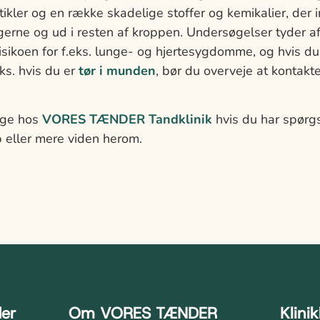
tikler og en række skadelige stoffer og kemikalier, der 
gerne og ud i resten af kroppen. Undersøgelser tyder a
risikoen for f.eks. lunge- og hjertesygdomme, og hvis 
s. hvis du er
tør i munden
, bør du overveje at kontakt
æge hos
VORES TÆNDER Tandklinik
hvis du har spørg
p eller mere viden herom.
der
Om VORES TÆNDER
Klini