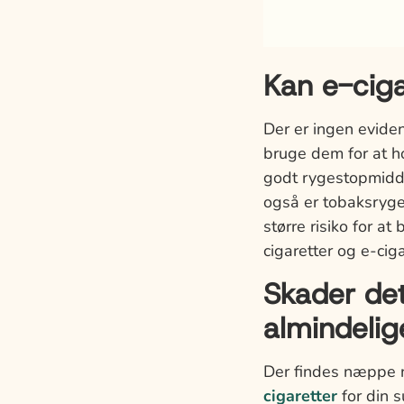
Kan e-ciga
Der er ingen eviden
bruge dem for at ho
godt rygestopmidde
også er tobaksryger
større risiko for a
cigaretter og e-cig
Skader det
almindelig
Der findes næppe n
cigaretter
for din 