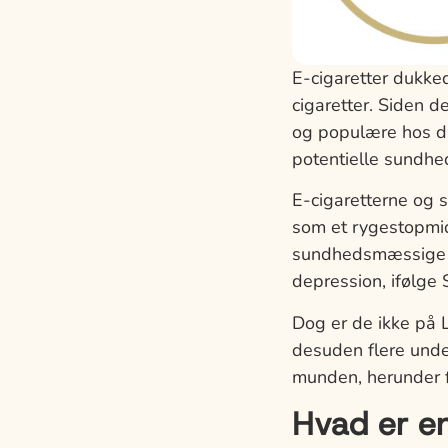
E-cigaretter dukke
cigaretter. Siden 
og populære hos da
potentielle sundhed
E-cigaretterne og 
som et rygestopmid
sundhedsmæssige k
depression, ifølge
Dog er de ikke på 
desuden flere unde
munden, herunder f
Hvad er en