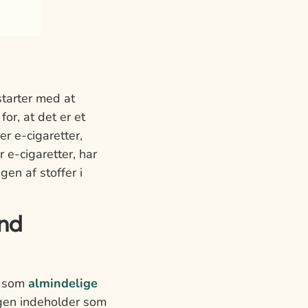
starter med at
or, at det er et
r e-cigaretter,
 e-cigaretter, har
en af stoffer i
end
t som
almindelige
øgen indeholder som