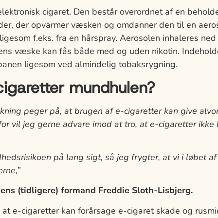
 elektronisk cigaret. Den består overordnet af en behol
der, der opvarmer væsken og omdanner den til en aeros
, ligesom f.eks. fra en hårspray. Aerosolen inhaleres ned
tens væske kan fås både med og uden nikotin. Indehold
banen ligesom ved almindelig tobaksrygning.
cigaretter mundhulen?
ning peger på, at brugen af e-cigaretter kan give alvor
r vil jeg gerne advare imod at tro, at e-cigaretter ikk
hedsrisikoen på lang sigt, så jeg frygter, at vi i løbet
erne,
”
ns (tidligere) formand Freddie Sloth-Lisbjerg.
 at e-cigaretter kan forårsage e-cigaret skade og rusm