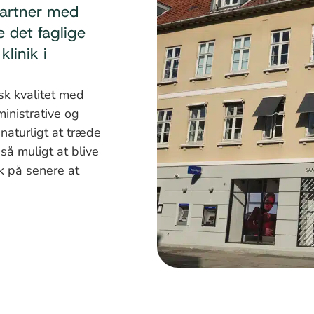
artner med
e det faglige
linik i
isk kvalitet med
ministrative og
naturligt at træde
så muligt at blive
 på senere at