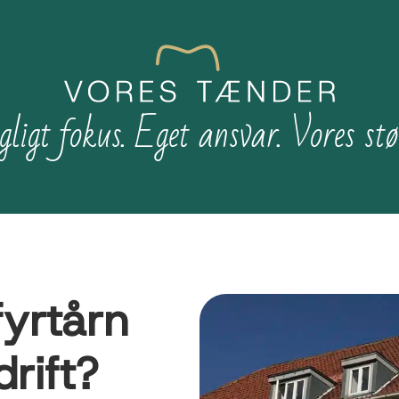
ligt fokus. Eget ansvar. Vores stø
fyrtårn
rift?