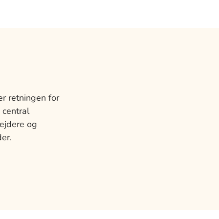
r retningen for
 central
bejdere og
er.