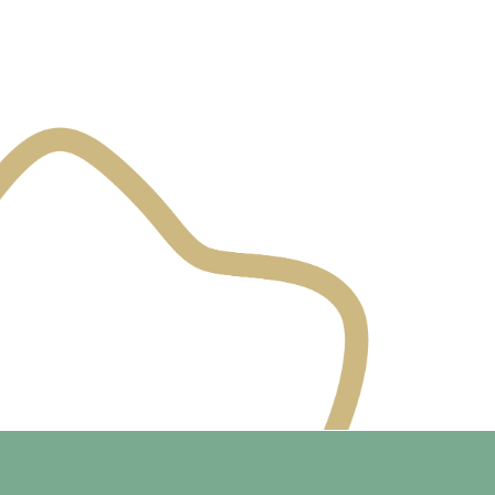
Udvikling
Identificere 
Bidrage til k
Samarbejde med 
Indgå i strat
Arbejde tæt 