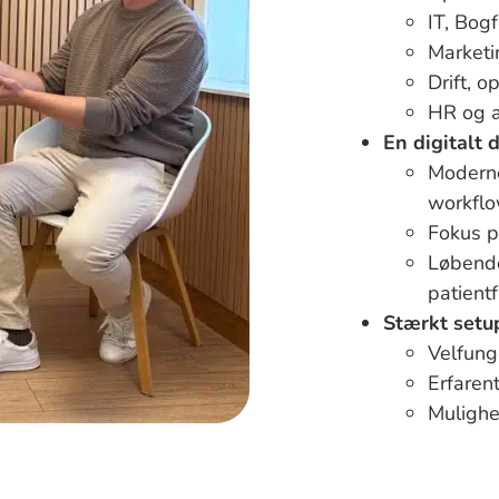
IT, Bog
Marketi
Drift, o
HR og a
En digitalt d
Moderne
workflo
Fokus p
Løbende
patientf
Stærkt setu
Velfung
Erfaren
Mulighe