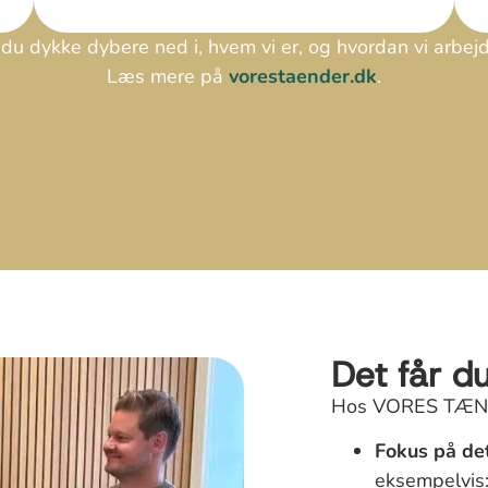
 du dykke dybere ned i, hvem vi er, og hvordan vi arbej
Læs mere på
vorestaender.dk
.
Det får d
Hos VORES TÆNDER
Fokus på det
eksempelvis