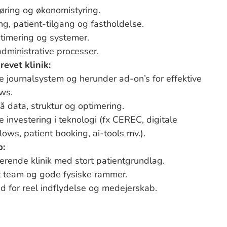
føring og økonomistyring.
ng, patient-tilgang og fastholdelse.
ptimering og systemer.
dministrative processer.
revet klinik:
 journalsystem og herunder ad-on’s for effektive
ws.
å data, struktur og optimering.
 investering i teknologi (fx CEREC, digitale
lows, patient booking, ai-tools mv.).
p:
erende klinik med stort patientgrundlag.
t team og gode fysiske rammer.
d for reel indflydelse og medejerskab.